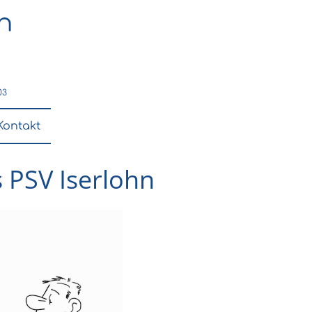
hn
03
Kontakt
 PSV Iserlohn