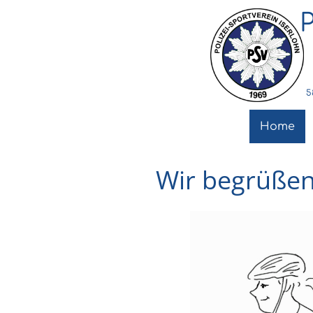
P
5
Home
Wir begrüßen